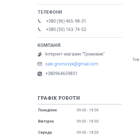
+380 (96) 465-98-31
+380 (50) 163-74-52
Інтернет-магазин "Громовик"
sale.gromovyk@gmail.com
+380964659831
ГРАФІК РОБОТИ
Понеділок
09:00
18:00
Вівторок
09:00
18:00
Середа
09:00
18:00