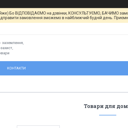
йже) Бо ВІДПОВІДАЄМО на дзвінки, КОНСУЛЬТУЄМО, БАЧИМО замовле
ідправити замовлення зможемо в найближчий будній день. Приємн
- заземлення,
захист,
овари
КОНТАКТИ
Товари для до