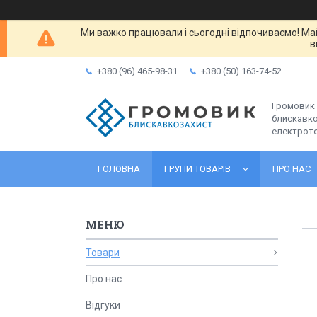
Ми важко працювали і сьогодні відпочиваємо! Ма
в
+380 (96) 465-98-31
+380 (50) 163-74-52
Громовик 
блискавко
електрот
ГОЛОВНА
ГРУПИ ТОВАРІВ
ПРО НАС
Товари
Про нас
Відгуки