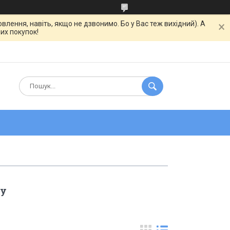
ння, навіть, якщо не дзвонимо. Бо у Вас теж вихідний). А
их покупок!
му