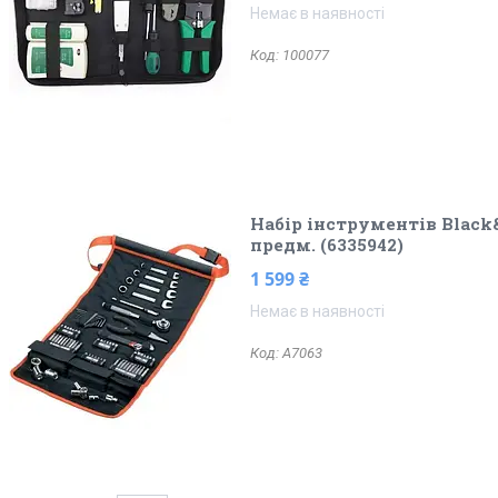
Немає в наявності
100077
Набір інструментів Black
предм. (6335942)
1 599 ₴
Немає в наявності
A7063