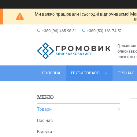
Ми важко працювали і сьогодні відпочиваємо! Ма
в
+380 (96) 465-98-31
+380 (50) 163-74-52
Громовик 
блискавко
електрот
ГОЛОВНА
ГРУПИ ТОВАРІВ
ПРО НАС
Товари
Про нас
Відгуки