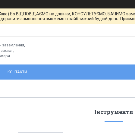
йже) Бо ВІДПОВІДАЄМО на дзвінки, КОНСУЛЬТУЄМО, БАЧИМО замовле
ідправити замовлення зможемо в найближчий будній день. Приємн
- заземлення,
захист,
овари
КОНТАКТИ
Інструменти