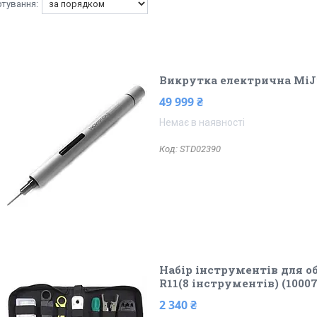
Викрутка електрична MiJia
49 999 ₴
Немає в наявності
STD02390
Набір інструментів для о
R11(8 інструментів) (10007
2 340 ₴