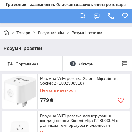
Громовик - заземлення, блискавкозахист, електротовари
Товари
Розумний дім
Розумні розетки
Розумні розетки
Сортування
0
Фільтри
Розумна WiFi розетка Xiaomi Mijia Smart
Socket 2 (1092908918)
Немає в наявності
779
₴
Розумна WiFi розетка для керування
кондиціонером Xiaomi Mijia KTBL03LM с
датчиком температуры и влажности