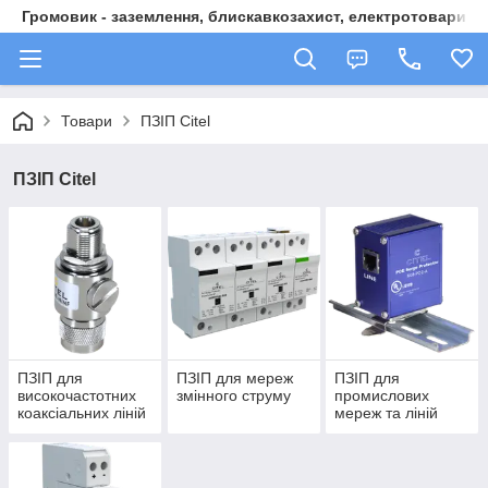
Громовик - заземлення, блискавкозахист, електротовари
Товари
ПЗІП Citel
ПЗІП Citel
ПЗІП для
ПЗІП для мереж
ПЗІП для
високочастотних
змінного струму
промислових
коаксіальних ліній
мереж та ліній
передачі даних