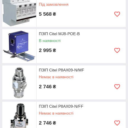
Під замовлення
5 568
₴
ПЗІП Citel MJ8-POE-B
В наявності
2 995
₴
ПЗІП Citel P8AX09-N/MF
Немає в наявності
2 746
₴
ПЗІП Citel P8AX09-N/FF
Немає в наявності
2 746
₴