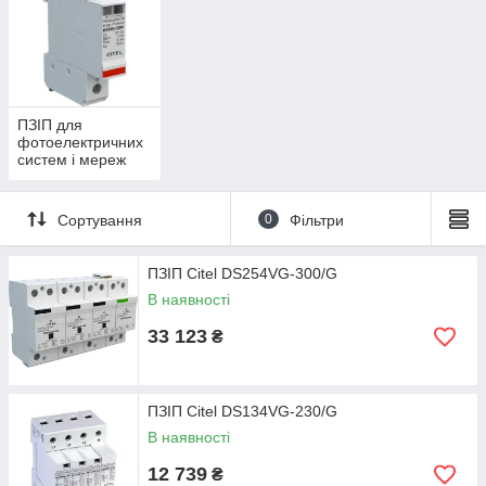
ПЗІП для
фотоелектричних
систем і мереж
постійного струму
Сортування
0
Фільтри
ПЗІП Citel DS254VG-300/G
В наявності
33 123
₴
ПЗІП Citel DS134VG-230/G
В наявності
12 739
₴