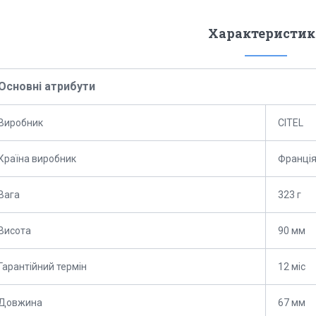
Характеристик
Основні атрибути
Виробник
CITEL
Країна виробник
Франці
Вага
323 г
Висота
90 мм
Гарантійний термін
12 міс
Довжина
67 мм