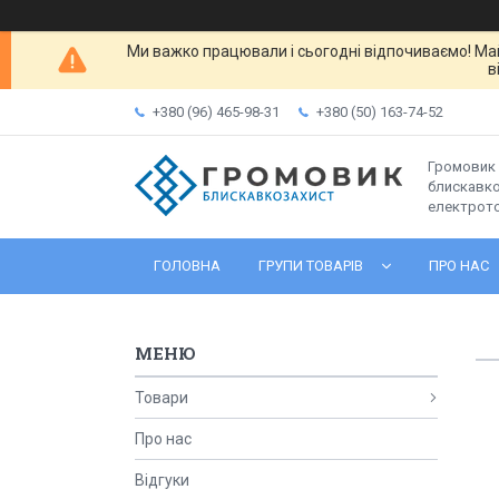
Ми важко працювали і сьогодні відпочиваємо! Ма
в
+380 (96) 465-98-31
+380 (50) 163-74-52
Громовик 
блискавко
електрот
ГОЛОВНА
ГРУПИ ТОВАРІВ
ПРО НАС
Товари
Про нас
Відгуки