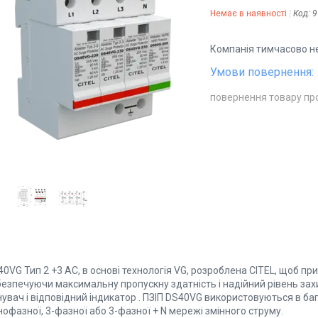
Немає в наявності
Код:
9
Компанія тимчасово н
повернення товару пр
0VG Тип 2 +3 AC, в основі технологія VG, розроблена CITEL, щоб пр
безпечуючи максимальну пропускну здатність і надійний рівень зах
увач і відповідний індикатор . ПЗІП DS40VG використовуються в ба
офазної, 3-фазної або 3-фазної + N мережі змінного струму.