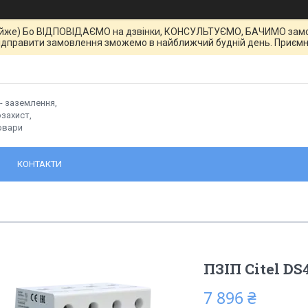
йже) Бо ВІДПОВІДАЄМО на дзвінки, КОНСУЛЬТУЄМО, БАЧИМО замовле
ідправити замовлення зможемо в найближчий будній день. Приємн
- заземлення,
захист,
овари
КОНТАКТИ
ПЗІП Citel DS
7 896 ₴