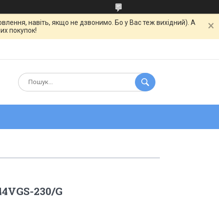
ння, навіть, якщо не дзвонимо. Бо у Вас теж вихідний). А
их покупок!
44VGS-230/G