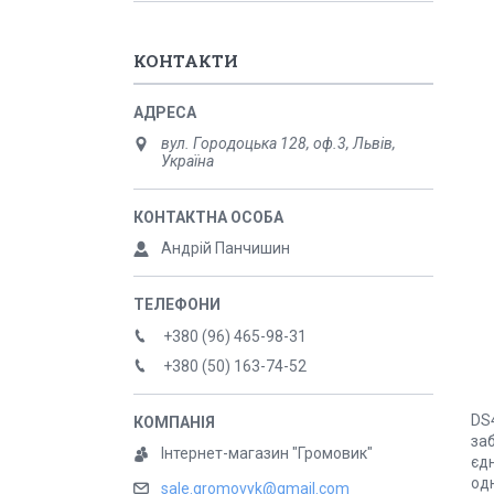
КОНТАКТИ
вул. Городоцька 128, оф.3, Львів,
Україна
Андрій Панчишин
+380 (96) 465-98-31
+380 (50) 163-74-52
DS4
за
Інтернет-магазин "Громовик"
єдн
одн
sale.gromovyk@gmail.com