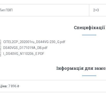
Тип ПЗІП
2+3
Специфікації
CITEL2CP_202001ru_DS44VG-230_G.pdf
DS40VGS_D171019A_DB.pdf
I_DS40VG_N110206_E.PDF
Інформація для зам
Ціна:
7 896 ₴