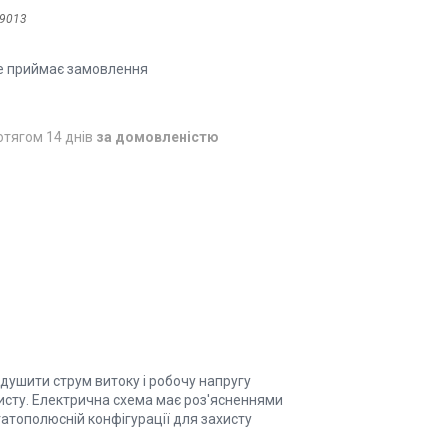
9013
е приймає замовлення
отягом 14 днів
за домовленістю
идушити струм витоку і робочу напругу
исту. Електрична схема має роз'ясненнями
гатополюсній конфігурації для захисту