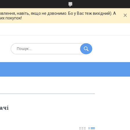
ння, навіть, якщо не дзвонимо. Бо у Вас теж вихідний). А
их покупок!
ачі