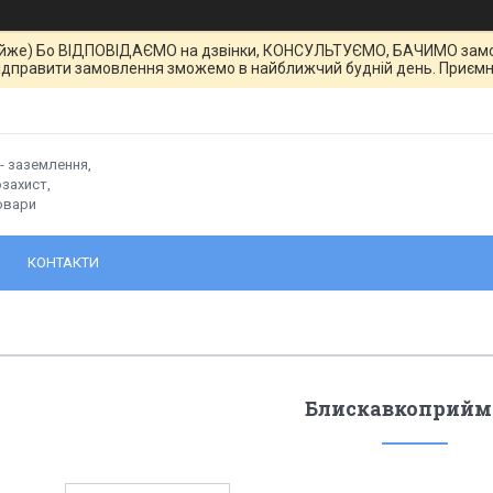
йже) Бо ВІДПОВІДАЄМО на дзвінки, КОНСУЛЬТУЄМО, БАЧИМО замовле
ідправити замовлення зможемо в найближчий будній день. Приємн
- заземлення,
захист,
овари
КОНТАКТИ
Блискавкоприйм