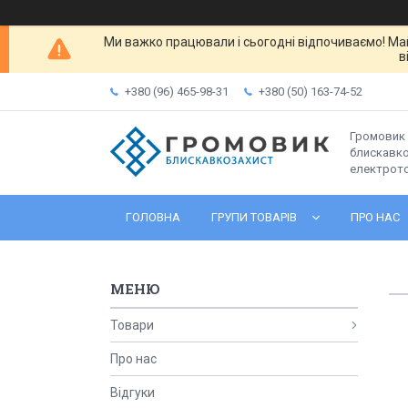
Ми важко працювали і сьогодні відпочиваємо! Ма
в
+380 (96) 465-98-31
+380 (50) 163-74-52
Громовик 
блискавко
електрот
ГОЛОВНА
ГРУПИ ТОВАРІВ
ПРО НАС
Товари
Про нас
Відгуки