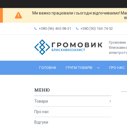
Ми важко працювали і сьогодні відпочиваємо! Ма
в
+380 (96) 465-98-31
+380 (50) 163-74-52
Громовик 
блискавко
електрот
ГОЛОВНА
ГРУПИ ТОВАРІВ
ПРО НАС
Товари
Про нас
Відгуки