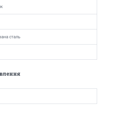
ик
ана сталь
овлення