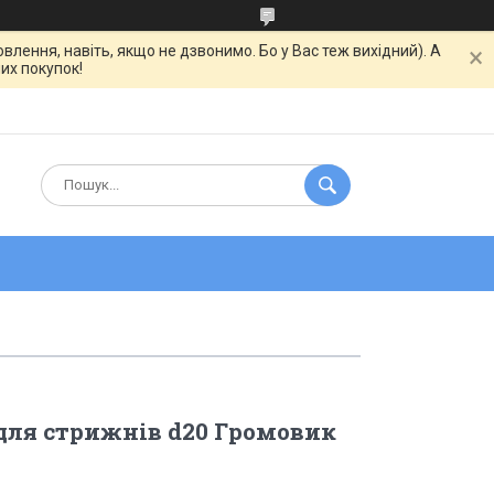
ння, навіть, якщо не дзвонимо. Бо у Вас теж вихідний). А
их покупок!
для стрижнів d20 Громовик