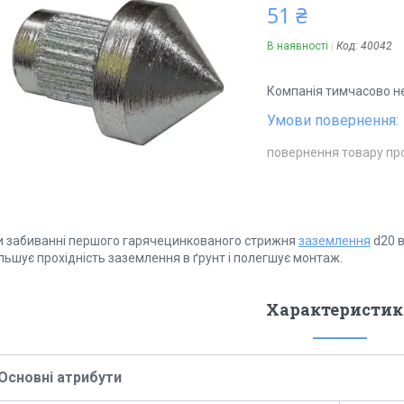
51 ₴
В наявності
Код:
40042
Компанія тимчасово н
повернення товару пр
и забиванні першого гарячецинкованого стрижня
заземлення
d20 в
льшує прохідність заземлення в ґрунт і полегшує монтаж.
Характеристик
Основні атрибути