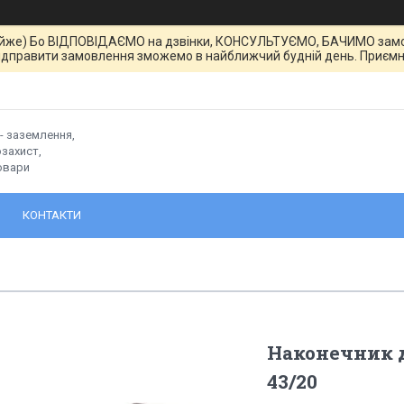
йже) Бо ВІДПОВІДАЄМО на дзвінки, КОНСУЛЬТУЄМО, БАЧИМО замовле
ідправити замовлення зможемо в найближчий будній день. Приємн
- заземлення,
захист,
овари
КОНТАКТИ
Наконечник 
43/20