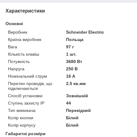
Характеристики
Основні
Виробник
Schneider Electric
Країна виробник
Польща
Вага
97 г
Кількість клавіш
1 шт.
Потужність
3680 Вт
Напруга
250 В
Номінальний струм
16 А
Перетин проводів, що
2.5 кв.мм
підключаються
Спосіб установки
Зовнішній
Ступінь захисту IP
44
Тип вимикача
Перекідний
Колір кнопки
Білий
Колір корпусу
Білий
Габаритні розміри