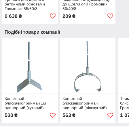
бетонними основами
до щогли d40 Громовик
Громовик 55/60/3
56/40/8
6 638
209
₴
₴
Подібні товари компанії
Коньковий
Коньковий
Три
блискавкоприймач 1м
блискавкоприймач
блис
одинарний (кутовий)
одинарний (півкруглий)
Гром
Громовик 50/10/201
Громовик
530
563
1 0
₴
₴