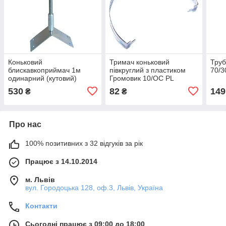
Коньковий
Тримач коньковий
Труб
блискавкоприймач 1м
півкруглий з пластиком
70/
одинарний (кутовий)
Громовик 10/OC PL
Громовик 50/10/201
530
82
149
₴
₴
Про нас
100% позитивних з 32 відгуків за рік
Працює з 14.10.2014
м. Львів
вул. Городоцька 128, оф.3, Львів, Україна
Контакти
Сьогодні працює з 09:00 до 18:00