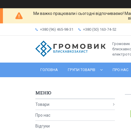
Ми важко працювали і сьогодні відпочиваємо! Ма
в
+380 (96) 465-98-31
+380 (50) 163-74-52
Громовик 
блискавко
електрот
ГОЛОВНА
ГРУПИ ТОВАРІВ
ПРО НАС
Товари
Про нас
Відгуки