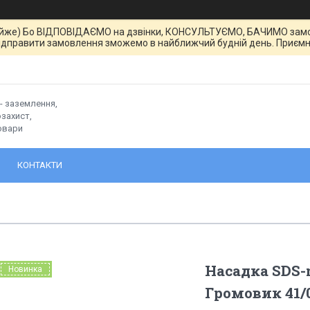
йже) Бо ВІДПОВІДАЄМО на дзвінки, КОНСУЛЬТУЄМО, БАЧИМО замовле
ідправити замовлення зможемо в найближчий будній день. Приємн
- заземлення,
захист,
овари
КОНТАКТИ
Насадка SDS-
Новинка
Громовик 41/