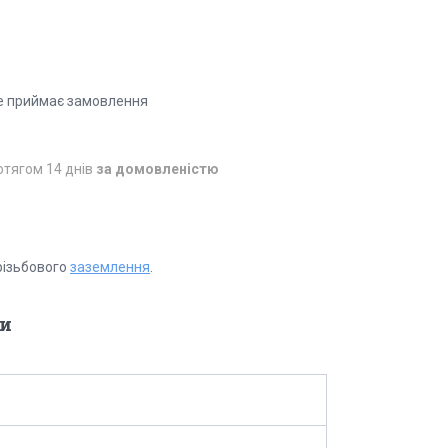
е приймає замовлення
отягом 14 днів
за домовленістю
різьбового
заземлення
.
и