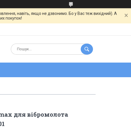
ння, навіть, якщо не дзвонимо. Бо у Вас теж вихідний). А
их покупок!
max для вібромолота
01